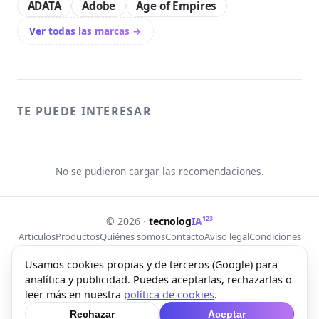
ADATA
Adobe
Age of Empires
Ver todas las marcas →
TE PUEDE INTERESAR
No se pudieron cargar las recomendaciones.
123
© 2026 ·
tecnolog
IA
Artículos
Productos
Quiénes somos
Contacto
Aviso legal
Condiciones
Envíos
Devoluciones
Gestionar pedido
Privacidad
Cookies
RSS
Sitemap
Usamos cookies propias y de terceros (Google) para
analítica y publicidad. Puedes aceptarlas, rechazarlas o
Web creada con Free Lab Tools
leer más en nuestra
política de cookies
.
Rechazar
Aceptar