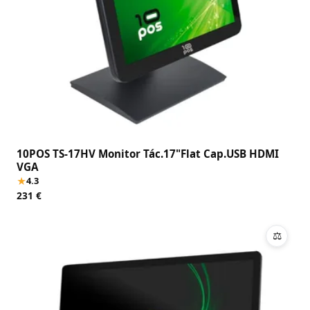
10POS TS-17HV Monitor Tác.17"Flat Cap.USB HDMI
VGA
★
4.3
231 €
⚖