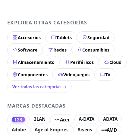
EXPLORA OTRAS CATEGORÍAS
Accesorios
Tablets
Seguridad
Software
Redes
Consumibles
Almacenamiento
Periféricos
Cloud
Componentes
Videojuegos
TV
Ver todas las categorías →
MARCAS DESTACADAS
2LAN
A-DATA
ADATA
123
Acer
Adobe
Age of Empires
Aisens
AMD