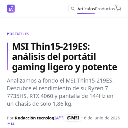
Artículos
Productos
IA
PORTÁTILES
MSI Thin15-219ES:
análisis del portátil
gaming ligero y potente
Analizamos a fondo el MSI Thin15-219ES.
Descubre el rendimiento de su Ryzen 7
7735HS, RTX 4060 y pantalla de 144Hz en
un chasis de solo 1,86 kg.
MSI
Por
Redacción
tecnolog
IA
16 de junio de 2026
123
IA