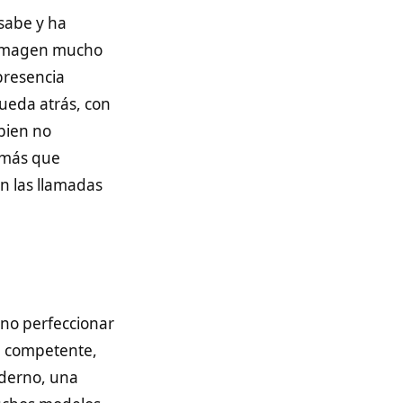
 sabe y ha
 imagen mucho
presencia
queda atrás, con
bien no
, más que
en las llamadas
no perfeccionar
te competente,
oderno, una