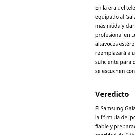
En la era del te
equipado al Ga
más nítida y cla
profesional en c
altavoces estér
reemplazará a un
suficiente para 
se escuchen con 
Veredicto
El Samsung Gala
la fórmula del 
fiable y prepar