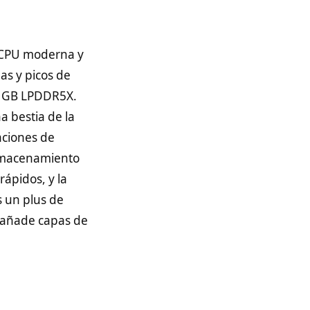
a CPU moderna y
as y picos de
32 GB LPDDR5X.
a bestia de la
aciones de
almacenamiento
ápidos, y la
s un plus de
e añade capas de