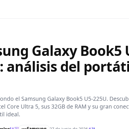
ung Galaxy Book5 
 análisis del portáti
fondo el Samsung Galaxy Book5 U5-225U. Descubr
el Core Ultra 5, sus 32GB de RAM y su gran conec
il ideal.
Samsung
nolog
IA
27 de junio de 2026
123
IA