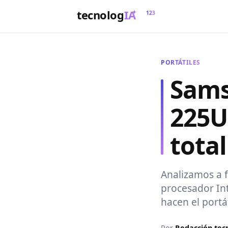
tecnolog
IA
123
PORTÁTILES
Sams
225U:
total
Analizamos a 
procesador Int
hacen el portát
Por
Redacción
tec