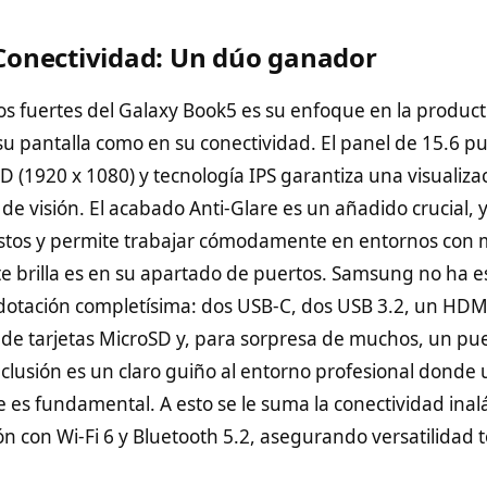
 Conectividad: Un dúo ganador
s fuertes del Galaxy Book5 es su enfoque en la producti
 su pantalla como en su conectividad. El panel de 15.6 p
HD (1920 x 1080) y tecnología IPS garantiza una visualiza
e visión. El acabado Anti-Glare es un añadido crucial,
lestos y permite trabajar cómodamente en entornos con 
 brilla es en su apartado de puertos. Samsung no ha e
dotación completísima: dos USB-C, dos USB 3.2, un HD
 de tarjetas MicroSD y, para sorpresa de muchos, un pue
nclusión es un claro guiño al entorno profesional donde
e es fundamental. A esto se le suma la conectividad ina
n con Wi-Fi 6 y Bluetooth 5.2, asegurando versatilidad t