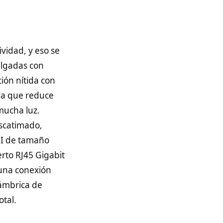
vidad, y eso se
ulgadas con
ción nítida con
 ya que reduce
mucha luz.
scatimado,
MI de tamaño
rto RJ45 Gigabit
 una conexión
lámbrica de
otal.