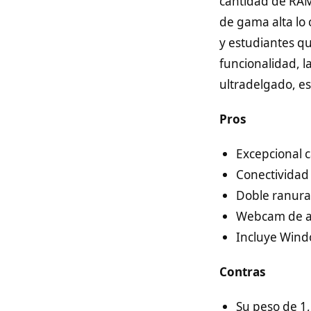
cantidad de RA
de gama alta lo 
y estudiantes qu
funcionalidad, l
ultradelgado, es
Pros
Excepcional 
Conectividad 
Doble ranura
Webcam de al
Incluye Windo
Contras
Su peso de 1,5