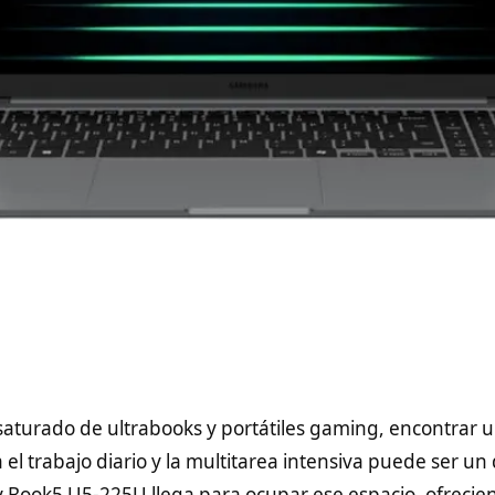
aturado de ultrabooks y portátiles gaming, encontrar 
el trabajo diario y la multitarea intensiva puede ser un 
Book5 U5-225U llega para ocupar ese espacio, ofrecie