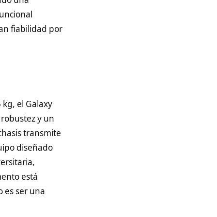
uncional
n fiabilidad por
 kg, el Galaxy
 robustez y un
chasis transmite
quipo diseñado
rsitaria,
mento está
 es ser una