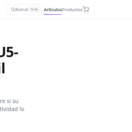
Artículos
Productos
Buscar
Ctrl
K
U5-
l
e si su
tividad lo