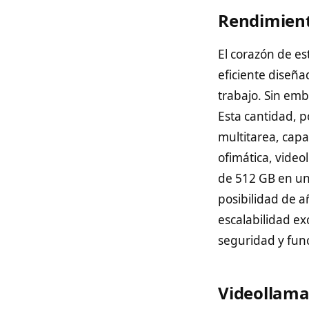
Rendimiento
El corazón de es
eficiente diseña
trabajo. Sin em
Esta cantidad, 
multitarea, cap
ofimática, vide
de 512 GB en un
posibilidad de a
escalabilidad e
seguridad y func
Videollama