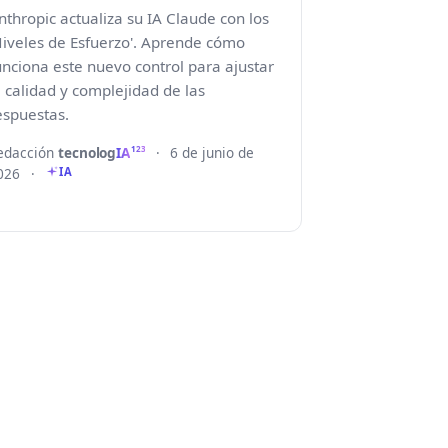
nthropic actualiza su IA Claude con los
Niveles de Esfuerzo'. Aprende cómo
unciona este nuevo control para ajustar
a calidad y complejidad de las
espuestas.
edacción
tecnolog
IA
·
6 de junio de
123
026
·
IA