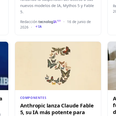
nuevos modelos de IA, Mythos 5 y Fable
R
2
5.
Redacción
tecnolog
IA
·
16 de junio de
123
2026
·
IA
a
A
COMPONENTES
f
Anthropic lanza Claude Fable
d
5, su IA más potente para
s