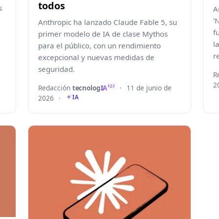
todos
s
A
'
Anthropic ha lanzado Claude Fable 5, su
f
primer modelo de IA de clase Mythos
l
para el público, con un rendimiento
r
excepcional y nuevas medidas de
seguridad.
R
2
Redacción
tecnolog
IA
·
11 de junio de
123
2026
·
IA