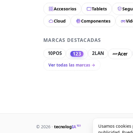
Accesorios
Tablets
Segu
Cloud
Componentes
Vid
MARCAS DESTACADAS
10POS
2LAN
123
Acer
Ver todas las marcas →
Usamos cookies p
Artículos
Product
123
© 2026 ·
tecnolog
IA
publicidad. Pued