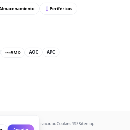
Almacenamiento
Periféricos
AOC
APC
AMD
es
Gestionar pedido
Privacidad
Cookies
RSS
Sitemap
r
Aceptar