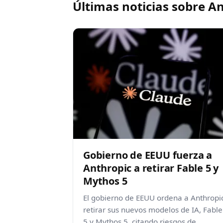
Últimas noticias sobre A
Gobierno de EEUU fuerza a
Anthropic a retirar Fable 5 y
Mythos 5
El gobierno de EEUU ordena a Anthropi
retirar sus nuevos modelos de IA, Fable
5 y Mythos 5, citando riesgos de