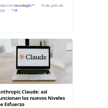
edacción
tecnolog
IA
·
14 de junio de
123
026
·
IA
nthropic Claude: así
uncionan los nuevos Niveles
e Esfuerzo