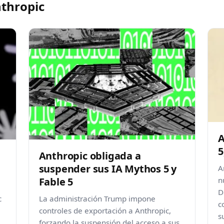
nthropic
A
5
Anthropic obligada a
suspender sus IA Mythos 5 y
A
Fable 5
n
D
c
La administración Trump impone
c
controles de exportación a Anthropic,
s
forzando la suspensión del acceso a sus