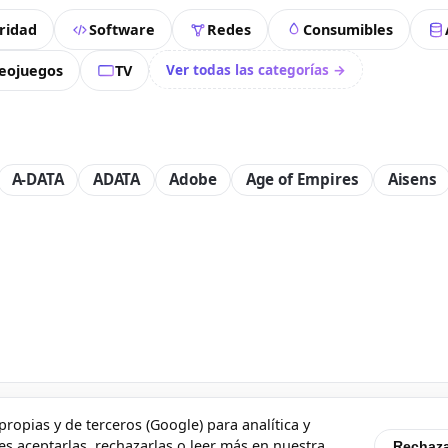
ridad
Software
Redes
Consumibles
Ver todas las categorías →
eojuegos
TV
A-DATA
ADATA
Adobe
Age of Empires
Aisens
ropias y de terceros (Google) para analítica y
os
Quiénes somos
Contacto
Aviso legal
Condiciones
Envíos
Devolucion
es aceptarlas, rechazarlas o leer más en nuestra
Rechaza