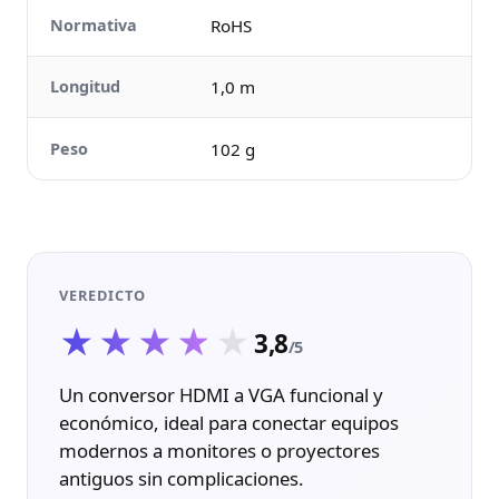
Normativa
RoHS
Longitud
1,0 m
Peso
102 g
VEREDICTO
★★★★★
★★★★★
3,8
/5
Un conversor HDMI a VGA funcional y
económico, ideal para conectar equipos
modernos a monitores o proyectores
antiguos sin complicaciones.