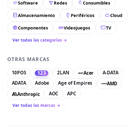
Software
Redes
Consumibles
Almacenamiento
Periféricos
Cloud
Componentes
Videojuegos
TV
Ver todas las categorías →
OTRAS MARCAS
10POS
2LAN
A-DATA
123
Acer
ADATA
Adobe
Age of Empires
AMD
AOC
APC
Anthropic
Ver todas las marcas →