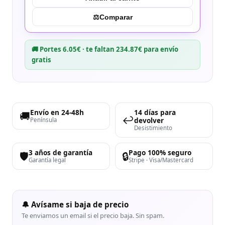
⚖︎
Comparar
🚚 Portes 6.05€ · te faltan 234.87€ para envío
gratis
Envío en 24-48h
14 días para
🚚
↩️
devolver
Península
Desistimiento
3 años de garantía
Pago 100% seguro
🛡️
🔒
Garantía legal
Stripe · Visa/Mastercard
🔔 Avísame si baja de precio
Te enviamos un email si el precio baja. Sin spam.