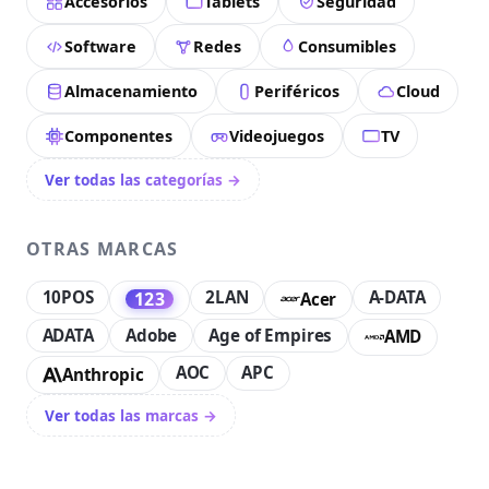
Accesorios
Tablets
Seguridad
Software
Redes
Consumibles
Almacenamiento
Periféricos
Cloud
Componentes
Videojuegos
TV
Ver todas las categorías →
OTRAS MARCAS
10POS
2LAN
A-DATA
123
Acer
ADATA
Adobe
Age of Empires
AMD
AOC
APC
Anthropic
Ver todas las marcas →