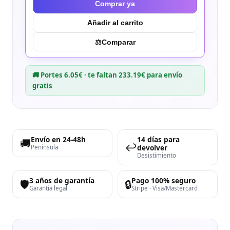
Comprar ya
Añadir al carrito
⚖︎
Comparar
🚚 Portes 6.05€ · te faltan 233.19€ para envío
gratis
Envío en 24-48h
14 días para
🚚
↩️
devolver
Península
Desistimiento
3 años de garantía
Pago 100% seguro
🛡️
🔒
Garantía legal
Stripe · Visa/Mastercard