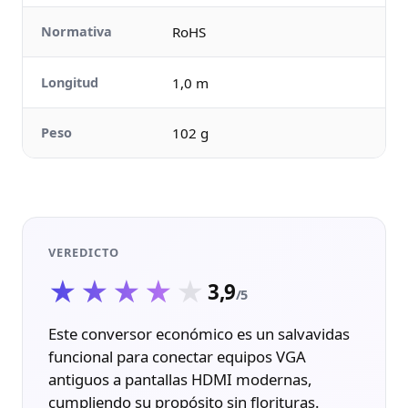
Normativa
RoHS
Longitud
1,0 m
Peso
102 g
VEREDICTO
★★★★★
★★★★★
3,9
/5
Este conversor económico es un salvavidas
funcional para conectar equipos VGA
antiguos a pantallas HDMI modernas,
cumpliendo su propósito sin florituras.