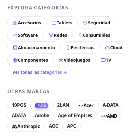
EXPLORA CATEGORÍAS
Accesorios
Tablets
Seguridad
Software
Redes
Consumibles
Almacenamiento
Periféricos
Cloud
Componentes
Videojuegos
TV
Ver todas las categorías →
OTRAS MARCAS
10POS
2LAN
A-DATA
123
Acer
ADATA
Adobe
Age of Empires
AMD
AOC
APC
Anthropic