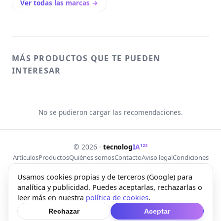
Ver todas las marcas →
MÁS PRODUCTOS QUE TE PUEDEN
INTERESAR
No se pudieron cargar las recomendaciones.
123
© 2026 ·
tecnolog
IA
Artículos
Productos
Quiénes somos
Contacto
Aviso legal
Condiciones
Envíos
Devoluciones
Gestionar pedido
Privacidad
Cookies
RSS
Sitemap
Usamos cookies propias y de terceros (Google) para
analítica y publicidad. Puedes aceptarlas, rechazarlas o
Web creada con Free Lab Tools
leer más en nuestra
política de cookies
.
Rechazar
Aceptar