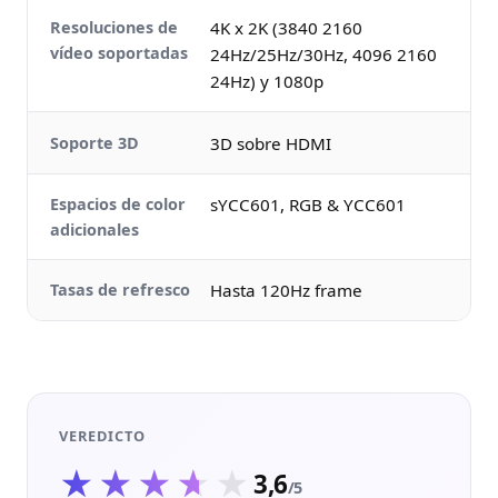
Resoluciones de
4K x 2K (3840 2160
vídeo soportadas
24Hz/25Hz/30Hz, 4096 2160
24Hz) y 1080p
Soporte 3D
3D sobre HDMI
Espacios de color
sYCC601, RGB & YCC601
adicionales
Tasas de refresco
Hasta 120Hz frame
VEREDICTO
★★★★★
★★★★★
3,6
/5