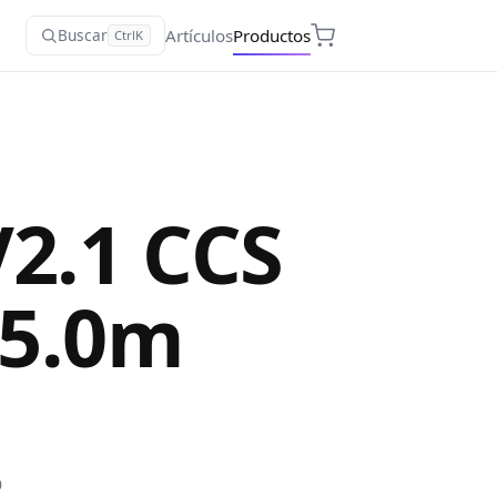
Artículos
Productos
Buscar
Ctrl
K
2.1 CCS
 5.0m
o