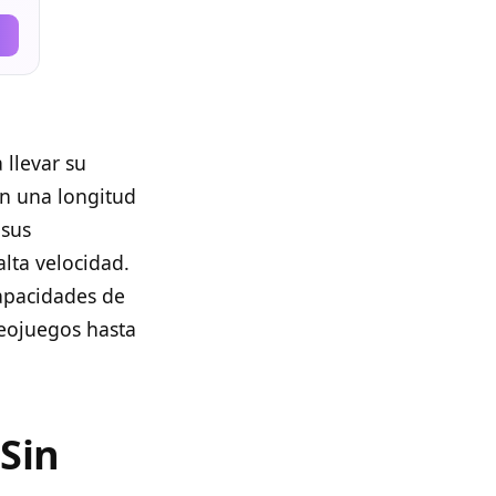
 llevar su
on una longitud
 sus
lta velocidad.
capacidades de
deojuegos hasta
Sin