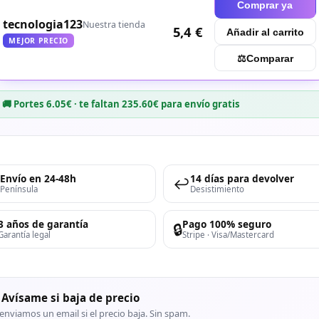
Comprar ya
tecnologia123
Nuestra tienda
5,4 €
Añadir al carrito
MEJOR PRECIO
⚖︎
Comparar
🚚 Portes 6.05€ · te faltan 235.60€ para envío gratis
Envío en 24-48h
14 días para devolver
↩️
Península
Desistimiento
3 años de garantía
Pago 100% seguro
🔒
Garantía legal
Stripe · Visa/Mastercard
 Avísame si baja de precio
enviamos un email si el precio baja. Sin spam.