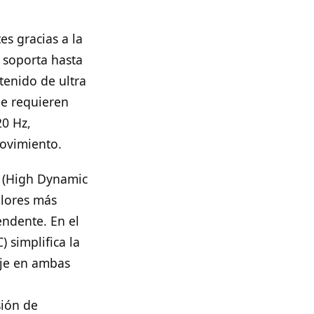
s gracias a la
 soporta hasta
tenido de ultra
ue requieren
20 Hz,
ovimiento.
R (High Dynamic
olores más
ndente. En el
 simplifica la
aje en ambas
sión de