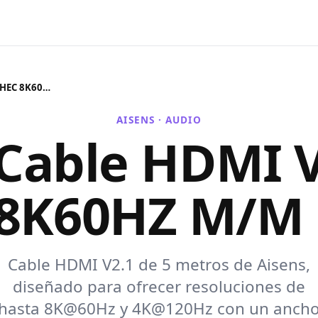
Aisens Cable HDMI V2.1 CCS HEC 8K60HZ M/M 5.0m
AISENS ·
AUDIO
 Cable HDMI V
8K60HZ M/M
Cable HDMI V2.1 de 5 metros de Aisens,
diseñado para ofrecer resoluciones de
hasta 8K@60Hz y 4K@120Hz con un anch