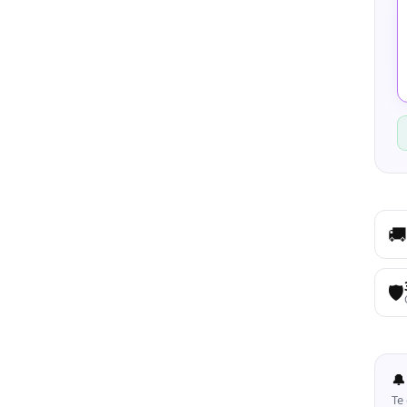
🚚
🛡️
🔔
Te 