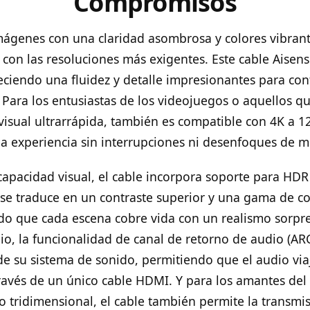
Compromisos
ágenes con una claridad asombrosa y colores vibrante
 con las resoluciones más exigentes. Este cable Aisens
eciendo una fluidez y detalle impresionantes para con
. Para los entusiastas de los videojuegos o aquellos q
visual ultrarrápida, también es compatible con 4K a 1
 experiencia sin interrupciones ni desenfoques de m
apacidad visual, el cable incorpora soporte para HD
 se traduce en un contraste superior y una gama de c
do que cada escena cobre vida con un realismo sorpre
o, la funcionalidad de canal de retorno de audio (ARC)
de su sistema de sonido, permitiendo que el audio vi
través de un único cable HDMI. Y para los amantes del
o tridimensional, el cable también permite la transmi