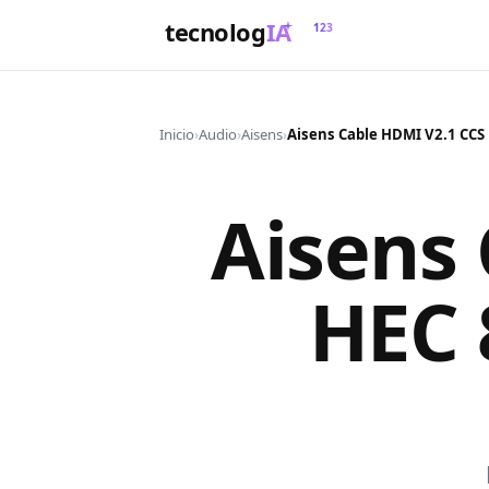
tecnolog
IA
123
Inicio
›
Audio
›
Aisens
›
Aisens
HEC 