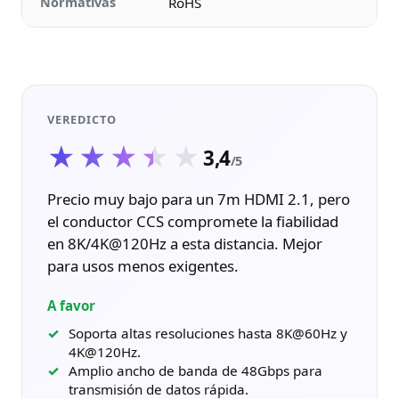
Normativas
RoHS
VEREDICTO
★★★★★
★★★★★
3,4
/5
Precio muy bajo para un 7m HDMI 2.1, pero
el conductor CCS compromete la fiabilidad
en 8K/4K@120Hz a esta distancia. Mejor
para usos menos exigentes.
A favor
Soporta altas resoluciones hasta 8K@60Hz y
4K@120Hz.
Amplio ancho de banda de 48Gbps para
transmisión de datos rápida.