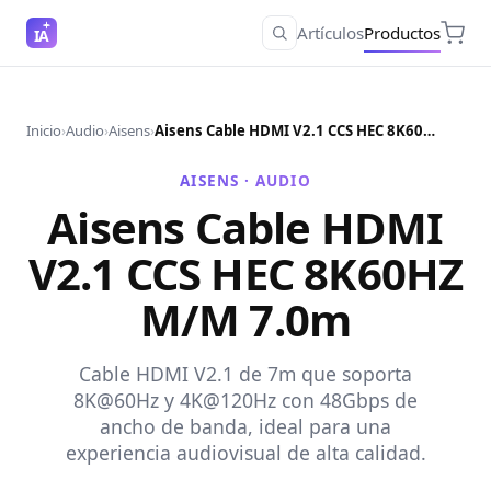
Artículos
Productos
IA
Inicio
›
Audio
›
Aisens
›
Aisens Cable HDMI V2.1 CCS HEC 8K60HZ M/M 7.0m
AISENS ·
AUDIO
Aisens Cable HDMI
V2.1 CCS HEC 8K60HZ
M/M 7.0m
Cable HDMI V2.1 de 7m que soporta
8K@60Hz y 4K@120Hz con 48Gbps de
ancho de banda, ideal para una
experiencia audiovisual de alta calidad.