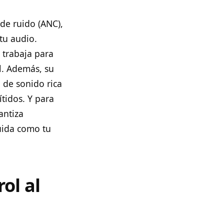
de ruido (ANC),
tu audio.
C trabaja para
l. Además, su
 de sonido rica
tidos. Y para
antiza
luida como tu
ol al