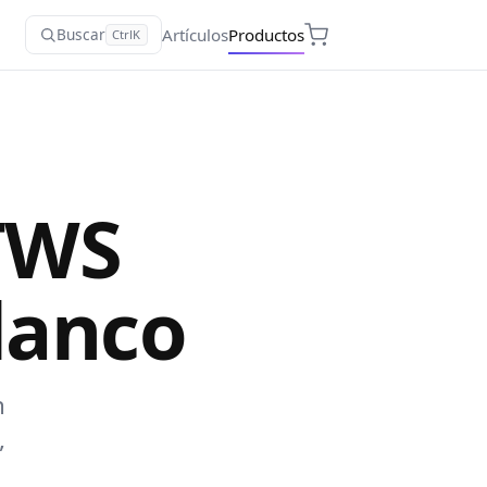
Artículos
Productos
Buscar
Ctrl
K
 TWS
anco
n
,