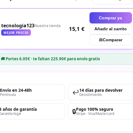
Comprar ya
tecnologia123
Nuestra tienda
15,1 €
Añadir al carrito
MEJOR PRECIO
⚖︎
Comparar
🚚 Portes 6.05€ · te faltan 225.90€ para envío gratis
Envío en 24-48h
14 días para devolver
↩️
Península
Desistimiento
3 años de garantía
Pago 100% seguro
🔒
Garantía legal
Stripe · Visa/Mastercard