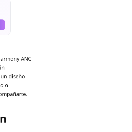
 Harmony ANC
in
 un diseño
do o
compañarte.
on