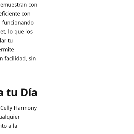
 demuestran con
eficiente con
, funcionando
et, lo que los
lar tu
ermite
 facilidad, sin
a tu Día
s Celly Harmony
ualquier
to a la