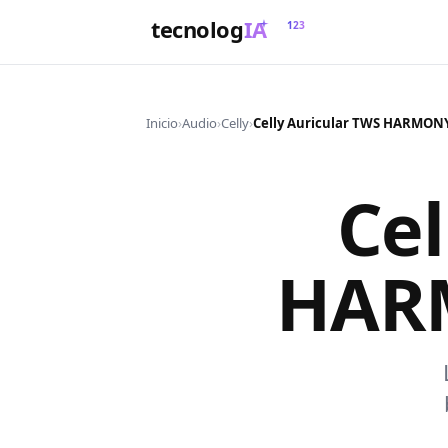
tecnolog
IA
123
Inicio
›
Audio
›
Celly
›
Cel
HAR