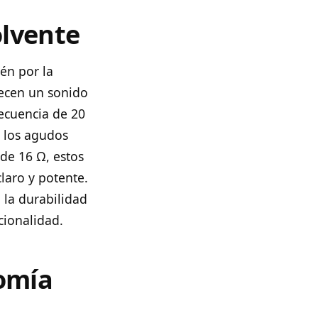
olvente
én por la
recen un sonido
recuencia de 20
o los agudos
de 16 Ω, estos
laro y potente.
 la durabilidad
cionalidad.
omía