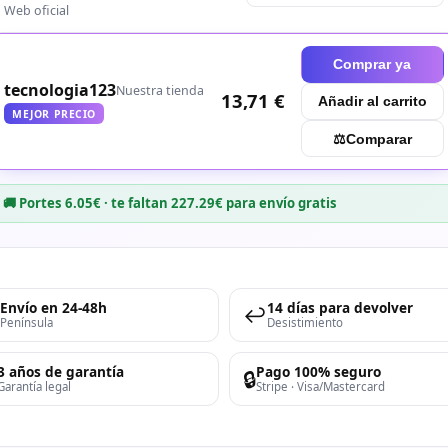
Web oficial
Comprar ya
tecnologia123
Nuestra tienda
13,71 €
Añadir al carrito
MEJOR PRECIO
⚖︎
Comparar
🚚 Portes 6.05€ · te faltan 227.29€ para envío gratis
Envío en 24-48h
14 días para devolver
↩️
Península
Desistimiento
3 años de garantía
Pago 100% seguro
🔒
Garantía legal
Stripe · Visa/Mastercard