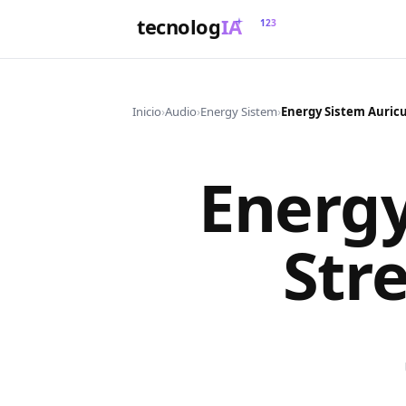
tecnolog
IA
123
Inicio
›
Audio
›
Energy Sistem
›
Energy
Str