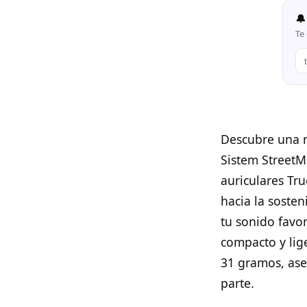
🔔
Te 
Descubre una n
Sistem StreetM
auriculares Tr
hacia la sosten
tu sonido favo
compacto y lig
31 gramos, ase
parte.