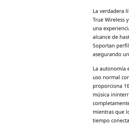
La verdadera li
True Wireless y
una experiencia
alcance de has
Soportan perfi
asegurando una
La autonomía e
uso normal con
proporciona 16
música ininter
completamente
mientras que lo
tiempo conecta