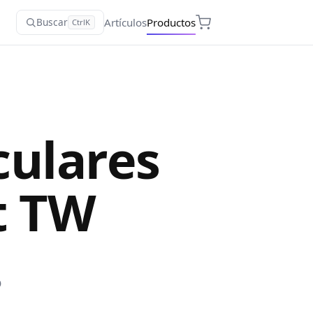
Artículos
Productos
Buscar
Ctrl
K
culares
t TW
o