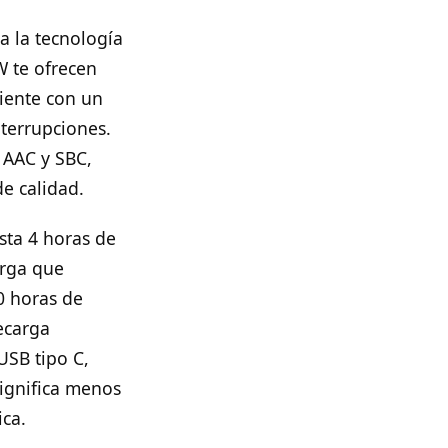
a la tecnología
W te ofrecen
ciente con un
terrupciones.
 AAC y SBC,
e calidad.
sta 4 horas de
arga que
0 horas de
ecarga
SB tipo C,
significa menos
ica.