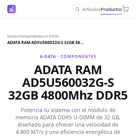
Artículos
Productos
IA
Inicio
›
Componentes
›
A-DATA
›
ADATA RAM AD5U560032G-S 32GB 4800Mhz DDR5
A-DATA ·
COMPONENTES
ADATA RAM
AD5U560032G-S
32GB 4800Mhz DDR5
Potencia tu sistema con el módulo de
memoria ADATA DDR5 U-DIMM de 32 GB,
diseñado para ofrecer una velocidad de
4.800 MT/s y una eficiencia energética de