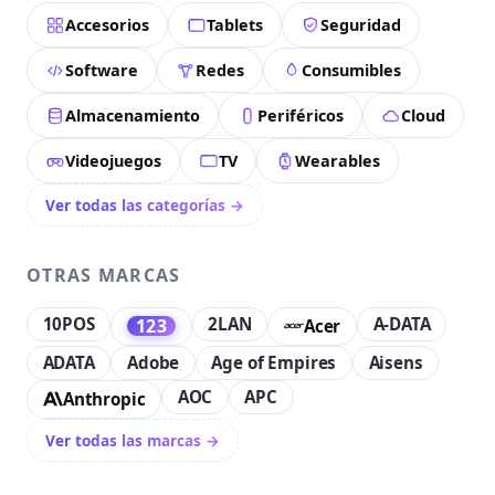
Accesorios
Tablets
Seguridad
Software
Redes
Consumibles
Almacenamiento
Periféricos
Cloud
Videojuegos
TV
Wearables
Ver todas las categorías →
OTRAS MARCAS
10POS
2LAN
A-DATA
123
Acer
ADATA
Adobe
Age of Empires
Aisens
AOC
APC
Anthropic
Ver todas las marcas →