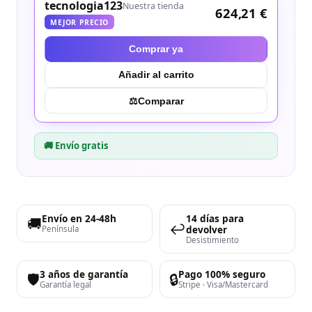
tecnologia123
Nuestra tienda
624,21 €
MEJOR PRECIO
Comprar ya
Añadir al carrito
⚖︎
Comparar
🚚 Envío gratis
Envío en 24-48h
14 días para
🚚
↩️
devolver
Península
Desistimiento
3 años de garantía
Pago 100% seguro
🛡️
🔒
Garantía legal
Stripe · Visa/Mastercard