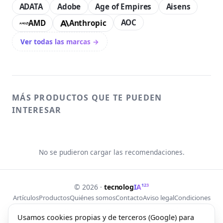
ADATA
Adobe
Age of Empires
Aisens
AOC
AMD
Anthropic
Ver todas las marcas →
MÁS PRODUCTOS QUE TE PUEDEN
INTERESAR
No se pudieron cargar las recomendaciones.
123
© 2026 ·
tecnolog
IA
Artículos
Productos
Quiénes somos
Contacto
Aviso legal
Condiciones
Envíos
Devoluciones
Gestionar pedido
Privacidad
Cookies
RSS
Sitemap
Usamos cookies propias y de terceros (Google) para