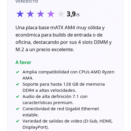
VEREDICTO
★★★★★
★★★★★
3,9
/5
Una placa base mATX AM4 muy sólida y
económica para builds de entrada o de
oficina, destacando por sus 4 slots DIMM y
M.2 a un precio excelente.
A favor
Amplia compatibilidad con CPUs AMD Ryzen
AM4.
Soporte para hasta 128 GB de memoria
DDR4 a altas velocidades.
Audio de alta definición 7.1 con
características premium.
Conectividad de red Gigabit Ethernet
estable.
Variedad de salidas de video (D-Sub, HDMI,
DisplayPort).