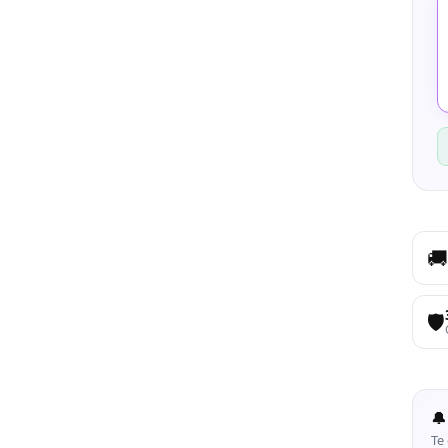
🚚
🛡️
🔔
Te 