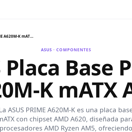
ASUS Placa Base PRIME A620M-K mATX AM5
ASUS ·
COMPONENTES
 Placa Base 
20M-K mATX 
La ASUS PRIME A620M-K es una placa bas
mATX con chipset AMD A620, diseñada par
procesadores AMD Ryzen AM5, ofreciend