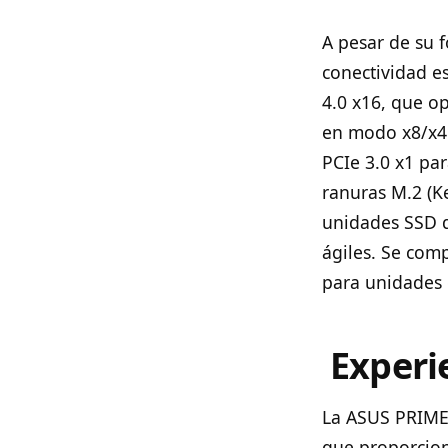
A pesar de su 
conectividad e
4.0 x16, que o
en modo x8/x4 
PCIe 3.0 x1 par
ranuras M.2 (K
unidades SSD d
ágiles. Se com
para unidades 
Experi
La ASUS PRIME 
que proporcion