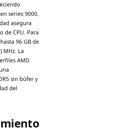
reciendo
en series 9000,
idad asegura
to de CPU. Para
 hasta 96 GB de
) MHz. La
perfiles AMD
 una
DR5 sin búfer y
dad del
amiento