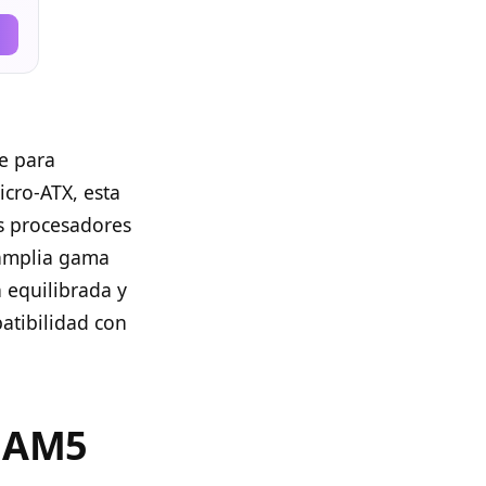
e para
cro-ATX, esta
s procesadores
 amplia gama
n equilibrada y
atibilidad con
a AM5