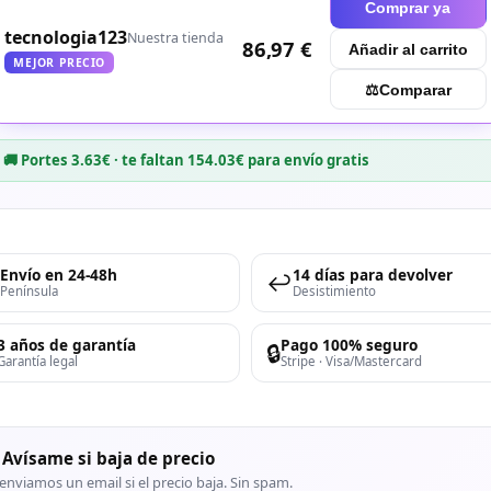
Comprar ya
tecnologia123
Nuestra tienda
86,97 €
Añadir al carrito
MEJOR PRECIO
⚖︎
Comparar
🚚 Portes 3.63€ · te faltan 154.03€ para envío gratis
Envío en 24-48h
14 días para devolver
↩️
Península
Desistimiento
3 años de garantía
Pago 100% seguro
🔒
Garantía legal
Stripe · Visa/Mastercard
 Avísame si baja de precio
enviamos un email si el precio baja. Sin spam.