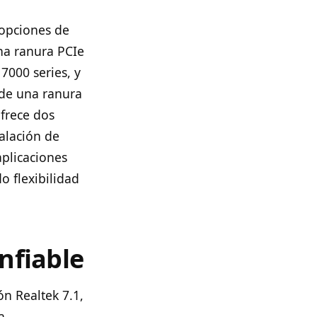
 opciones de
una ranura PCIe
7000 series, y
 de una ranura
ofrece dos
alación de
aplicaciones
o flexibilidad
nfiable
n Realtek 7.1,
a