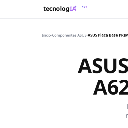
tecnolog
IA
123
Inicio
›
Componentes
›
ASUS
›
ASUS
A6