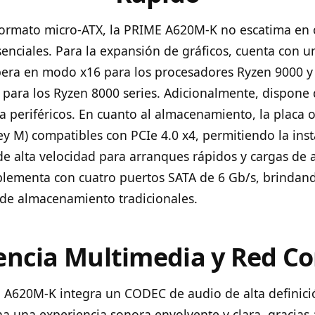
formato micro-ATX, la PRIME A620M-K no escatima en
senciales. Para la expansión de gráficos, cuenta con 
pera en modo x16 para los procesadores Ryzen 9000 y 
para los Ryzen 8000 series. Adicionalmente, dispone
a periféricos. En cuanto al almacenamiento, la placa 
ey M) compatibles con PCIe 4.0 x4, permitiendo la inst
e alta velocidad para arranques rápidos y cargas de 
plementa con cuatro puertos SATA de 6 Gb/s, brindand
de almacenamiento tradicionales.
encia Multimedia y Red Co
A620M-K integra un CODEC de audio de alta definició
a una experiencia sonora envolvente y clara, gracias 