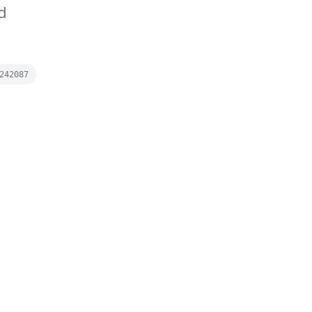
d
242087