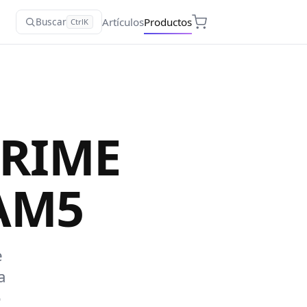
Artículos
Productos
Buscar
Ctrl
K
PRIME
AM5
e
a
o