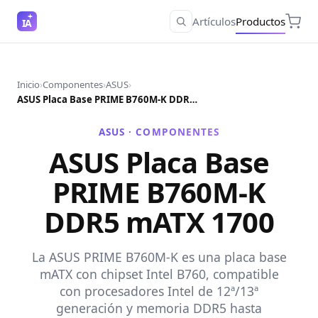
Artículos
Productos
IA
Inicio
›
Componentes
›
ASUS
›
ASUS Placa Base PRIME B760M-K DDR5 mATX 1700
ASUS ·
COMPONENTES
ASUS Placa Base
PRIME B760M-K
DDR5 mATX 1700
La ASUS PRIME B760M-K es una placa base
mATX con chipset Intel B760, compatible
con procesadores Intel de 12ª/13ª
generación y memoria DDR5 hasta