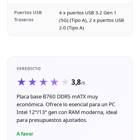
Puertos USB
4 x puertos USB 3.2 Gen 1
Traseros
(5G) (Tipo A), 2 x puertos USB
2.0 (Tipo A)
VEREDICTO
★★★★★
★★★★★
3,8
/5
Placa base B760 DDR5 mATX muy
económica. Ofrece lo esencial para un PC
Intel 12ª/13ª gen con RAM moderna, ideal
para presupuestos ajustados.
A favor