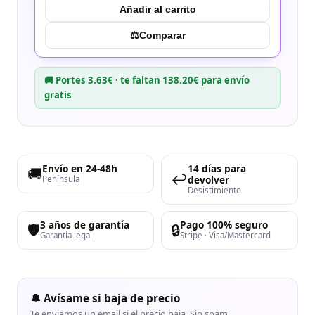
Añadir al carrito
⚖︎
Comparar
🚚 Portes 3.63€ · te faltan 138.20€ para envío
gratis
Envío en 24-48h
14 días para
🚚
↩️
devolver
Península
Desistimiento
3 años de garantía
Pago 100% seguro
🛡️
🔒
Garantía legal
Stripe · Visa/Mastercard
🔔 Avísame si baja de precio
Te enviamos un email si el precio baja. Sin spam.