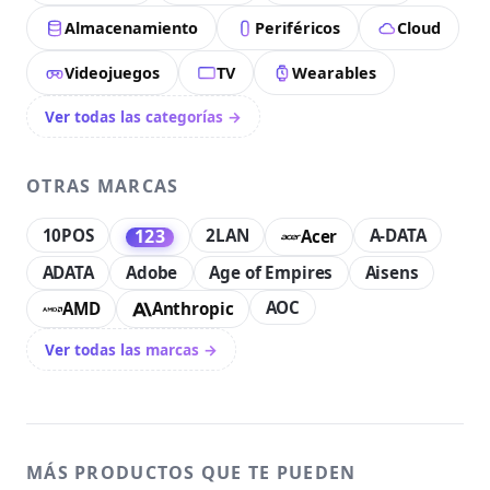
Almacenamiento
Periféricos
Cloud
Videojuegos
TV
Wearables
Ver todas las categorías →
OTRAS MARCAS
10POS
2LAN
A-DATA
123
Acer
ADATA
Adobe
Age of Empires
Aisens
AOC
AMD
Anthropic
Ver todas las marcas →
MÁS PRODUCTOS QUE TE PUEDEN