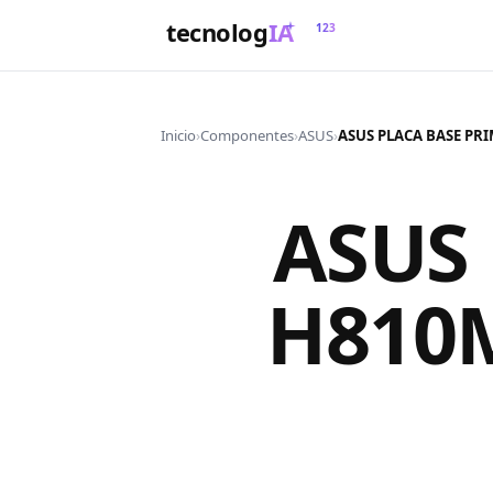
tecnolog
IA
123
Inicio
›
Componentes
›
ASUS
›
ASUS
H810M