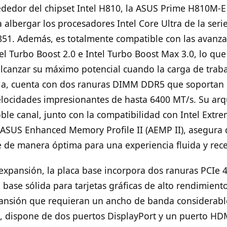
ededor del chipset Intel H810, la ASUS Prime H810M-
albergar los procesadores Intel Core Ultra de la serie
851. Además, es totalmente compatible con las avanz
el Turbo Boost 2.0 e Intel Turbo Boost Max 3.0, lo que
lcanzar su máximo potencial cuando la carga de traba
ia, cuenta con dos ranuras DIMM DDR5 que soportan 
locidades impresionantes de hasta 6400 MT/s. Su arq
le canal, junto con la compatibilidad con Intel Ext
y ASUS Enhanced Memory Profile II (AEMP II), asegura 
de manera óptima para una experiencia fluida y rece
expansión, la placa base incorpora dos ranuras PCIe 4
base sólida para tarjetas gráficas de alto rendimiento
pansión que requieran un ancho de banda considerable
o, dispone de dos puertos DisplayPort y un puerto HD