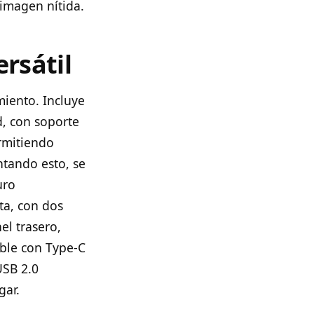
 imagen nítida.
rsátil
iento. Incluye
, con soporte
ermitiendo
tando esto, se
uro
ta, con dos
el trasero,
ble con Type-C
USB 2.0
gar.