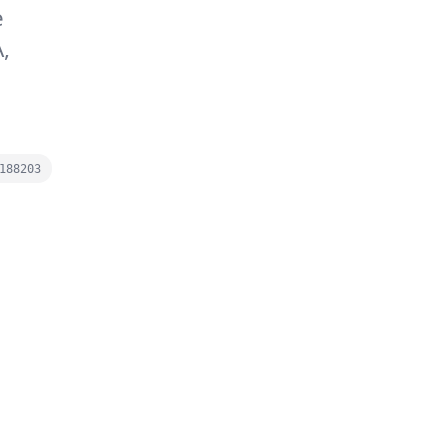
e
,
188203