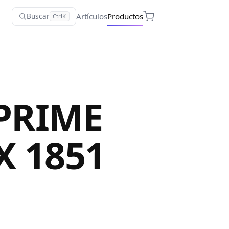
Artículos
Productos
Buscar
Ctrl
K
PRIME
X 1851