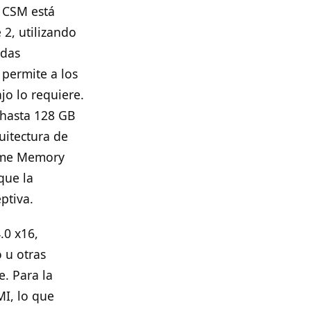
E CSM está
 2, utilizando
adas
 permite a los
jo lo requiere.
hasta 128 GB
uitectura de
reme Memory
que la
ptiva.
.0 x16,
 u otras
. Para la
MI, lo que