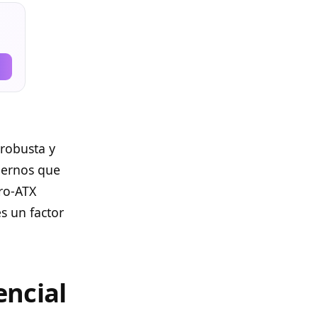
robusta y
dernos que
ro-ATX
s un factor
encial