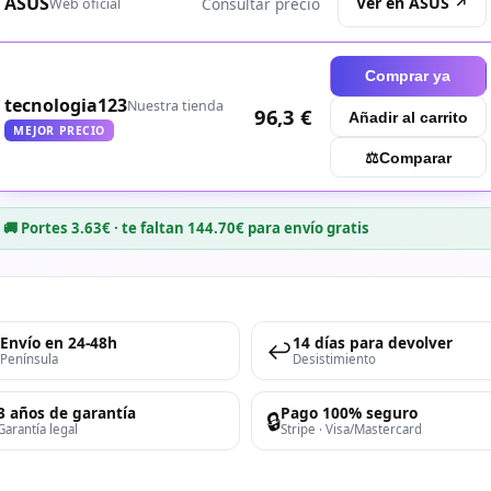
ASUS
Ver en ASUS ↗
Consultar precio
Web oficial
Comprar ya
tecnologia123
Nuestra tienda
96,3 €
Añadir al carrito
MEJOR PRECIO
⚖︎
Comparar
🚚 Portes 3.63€ · te faltan 144.70€ para envío gratis
Envío en 24-48h
14 días para devolver
↩️
Península
Desistimiento
3 años de garantía
Pago 100% seguro
🔒
Garantía legal
Stripe · Visa/Mastercard