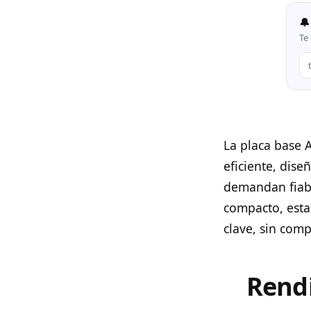
🔔
Te 
La placa base
eficiente, dis
demandan fiabi
compacto, esta
clave, sin com
Rendi