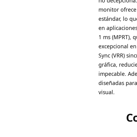
no decepciona.
monitor ofrece
estándar, lo q
en aplicacione
1 ms (MPRT), q
excepcional en
Sync (VRR) sinc
gráfica, reduci
impecable. Ade
diseñadas para
visual.
Co