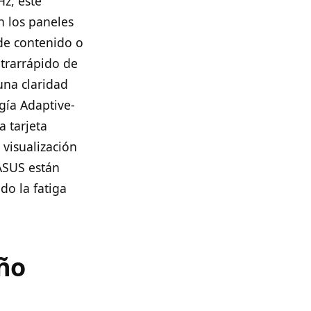
z, este
n los paneles
 de contenido o
ltrarrápido de
una claridad
gía Adaptive-
a tarjeta
 visualización
 ASUS están
do la fatiga
eño