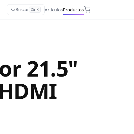
Artículos
Productos
Buscar
Ctrl
K
r 21.5"
 HDMI