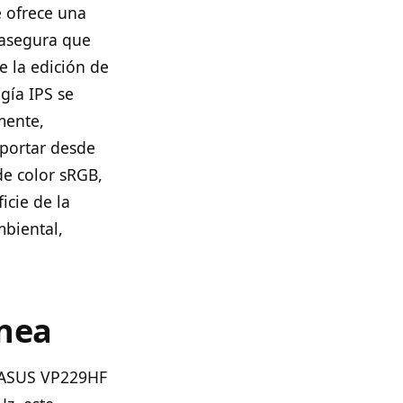
e ofrece una
 asegura que
e la edición de
gía IPS se
mente,
mportar desde
de color sRGB,
icie de la
mbiental,
ánea
l ASUS VP229HF