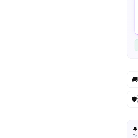
🚚
🛡️
🔔
Te 