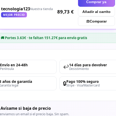
Comprar ya
tecnologia123
Nuestra tienda
89,73 €
Añadir al carrito
MEJOR PRECIO
⚖︎
Comparar
🚚 Portes 3.63€ · te faltan 151.27€ para envío gratis
Envío en 24-48h
14 días para devolver
↩️
Península
Desistimiento
3 años de garantía
Pago 100% seguro
🔒
Garantía legal
Stripe · Visa/Mastercard
 Avísame si baja de precio
enviamos un email si el precio baja. Sin spam.