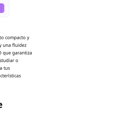
ato compacto y
y una fluidez
D que garantiza
studiar o
a tus
terísticas
e