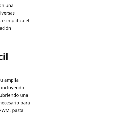
Con una
diversas
 simplifica el
ración
il
su amplia
, incluyendo
cubriendo una
necesario para
 PWM, pasta