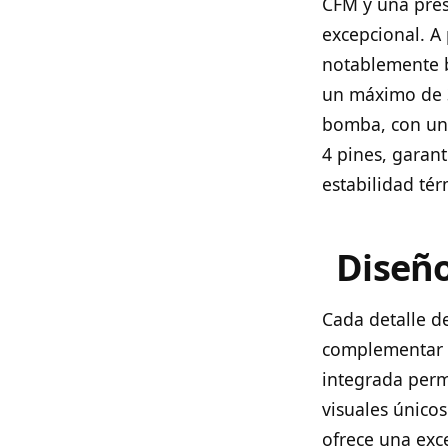
CFM y una pres
excepcional. A
notablemente b
un máximo de 3
bomba, con una
4 pines, garant
estabilidad tér
Diseño
Cada detalle d
complementar l
integrada perm
visuales únicos
ofrece una exc