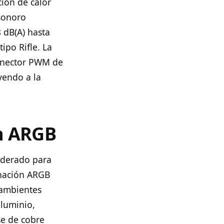
ión de calor
 sonoro
 dB(A) hasta
ipo Rifle. La
conector PWM de
uyendo a la
ón ARGB
iderado para
inación ARGB
 ambientes
aluminio,
se de cobre