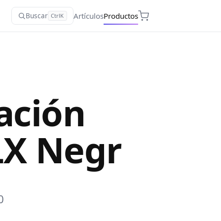
Artículos
Productos
Buscar
Ctrl
K
ración
LX Negr
0