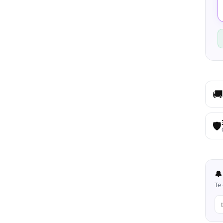
🚚
🛡️
🔔
Te 