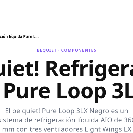
be quiet! Refrigeración líquida Pure Loop 3LX Negr
BEQUIET ·
COMPONENTES
iet! Refrige
a Pure Loop 3
El be quiet! Pure Loop 3LX Negro es un
sistema de refrigeración líquida AIO de 36
mm con tres ventiladores Light Wings LX