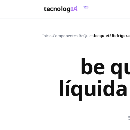
tecnolog
IA
123
Inicio
›
Componentes
›
BeQuiet
›
be qu
líquid