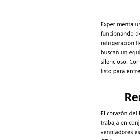
Experimenta un
funcionando de
refrigeración 
buscan un equi
silencioso. Co
listo para enf
Re
El corazón del
trabaja en con
ventiladores es