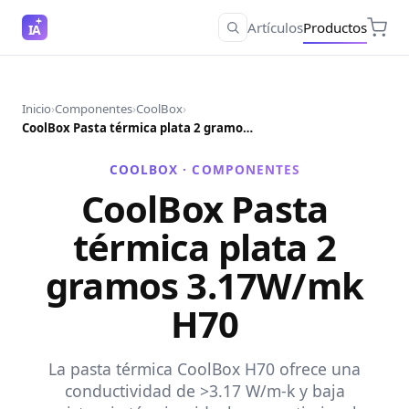
Artículos
Productos
IA
Inicio
›
Componentes
›
CoolBox
›
CoolBox Pasta térmica plata 2 gramos 3.17W/mk H70
COOLBOX ·
COMPONENTES
CoolBox Pasta
térmica plata 2
gramos 3.17W/mk
H70
La pasta térmica CoolBox H70 ofrece una
conductividad de >3.17 W/m-k y baja