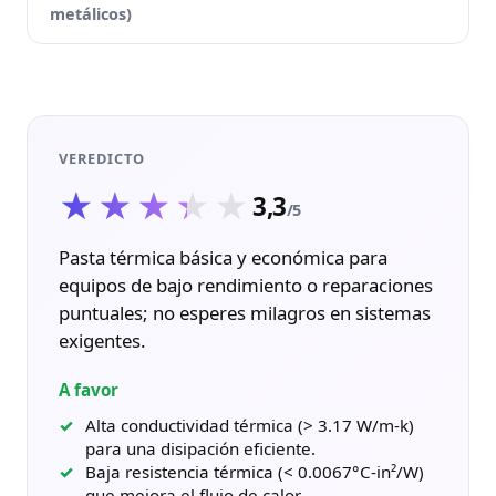
metálicos)
VEREDICTO
★★★★★
★★★★★
3,3
/5
Pasta térmica básica y económica para
equipos de bajo rendimiento o reparaciones
puntuales; no esperes milagros en sistemas
exigentes.
A favor
Alta conductividad térmica (> 3.17 W/m-k)
para una disipación eficiente.
Baja resistencia térmica (< 0.0067°C-in²/W)
que mejora el flujo de calor.