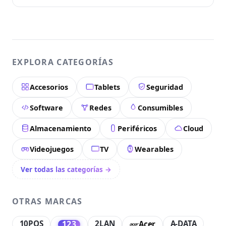
EXPLORA CATEGORÍAS
Accesorios
Tablets
Seguridad
Software
Redes
Consumibles
Almacenamiento
Periféricos
Cloud
Videojuegos
TV
Wearables
Ver todas las categorías →
OTRAS MARCAS
10POS
2LAN
A-DATA
123
Acer