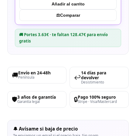
Añadir al carrito
⚖︎
Comparar
🚚 Portes 3.63€ · te faltan 128.47€ para envío
gratis
Envío en 24-48h
14 días para
🚚
↩️
devolver
Península
Desistimiento
3 años de garantía
Pago 100% seguro
🛡️
🔒
Garantía legal
Stripe · Visa/Mastercard
🔔 Avísame si baja de precio
Te enviamos un email si el precio baja. Sin spam.