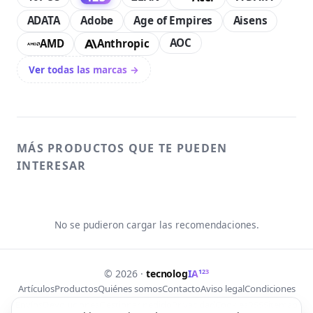
ADATA
Adobe
Age of Empires
Aisens
AOC
AMD
Anthropic
Ver todas las marcas →
MÁS PRODUCTOS QUE TE PUEDEN
INTERESAR
No se pudieron cargar las recomendaciones.
123
© 2026 ·
tecnolog
IA
Artículos
Productos
Quiénes somos
Contacto
Aviso legal
Condiciones
Envíos
Devoluciones
Gestionar pedido
Privacidad
Cookies
RSS
Sitemap