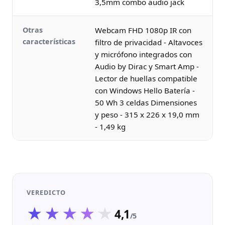
3,5mm combo audio jack
Otras
Webcam FHD 1080p IR con
características
filtro de privacidad - Altavoces
y micrófono integrados con
Audio by Dirac y Smart Amp -
Lector de huellas compatible
con Windows Hello Batería -
50 Wh 3 celdas Dimensiones
y peso - 315 x 226 x 19,0 mm
- 1,49 kg
VEREDICTO
★★★★★
★★★★★
4,1
/5