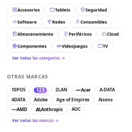
Accesorios
Tablets
Seguridad
Software
Redes
Consumibles
Almacenamiento
Periféricos
Cloud
Componentes
Videojuegos
TV
Ver todas las categorías →
OTRAS MARCAS
10POS
2LAN
A-DATA
123
Acer
ADATA
Adobe
Age of Empires
Aisens
AOC
AMD
Anthropic
Ver todas las marcas →