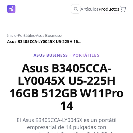
Artículos
Productos
IA
Inicio
›
Portátiles
›
Asus Business
›
Asus B3405CCA-LY0045X U5-225H 16GB 512GB W11Pro 14
ASUS BUSINESS ·
PORTÁTILES
Asus B3405CCA-
LY0045X U5-225H
16GB 512GB W11Pro
14
El Asus B3405CCA-LY0045X es un portátil
empresarial de 14 pulgadas con