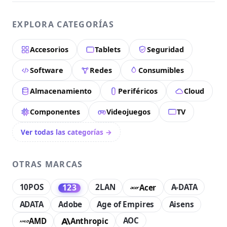
EXPLORA CATEGORÍAS
Accesorios
Tablets
Seguridad
Software
Redes
Consumibles
Almacenamiento
Periféricos
Cloud
Componentes
Videojuegos
TV
Ver todas las categorías →
OTRAS MARCAS
10POS
2LAN
A-DATA
123
Acer
ADATA
Adobe
Age of Empires
Aisens
AOC
AMD
Anthropic