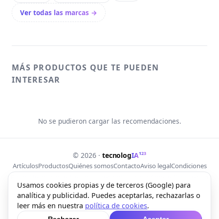
Ver todas las marcas →
MÁS PRODUCTOS QUE TE PUEDEN
INTERESAR
No se pudieron cargar las recomendaciones.
123
© 2026 ·
tecnolog
IA
Artículos
Productos
Quiénes somos
Contacto
Aviso legal
Condiciones
Envíos
Devoluciones
Gestionar pedido
Privacidad
Cookies
RSS
Sitemap
Usamos cookies propias y de terceros (Google) para
analítica y publicidad. Puedes aceptarlas, rechazarlas o
Web creada con Free Lab Tools
leer más en nuestra
política de cookies
.