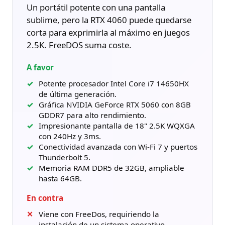
Un portátil potente con una pantalla
sublime, pero la RTX 4060 puede quedarse
corta para exprimirla al máximo en juegos
2.5K. FreeDOS suma coste.
A favor
Potente procesador Intel Core i7 14650HX
de última generación.
Gráfica NVIDIA GeForce RTX 5060 con 8GB
GDDR7 para alto rendimiento.
Impresionante pantalla de 18" 2.5K WQXGA
con 240Hz y 3ms.
Conectividad avanzada con Wi-Fi 7 y puertos
Thunderbolt 5.
Memoria RAM DDR5 de 32GB, ampliable
hasta 64GB.
En contra
Viene con FreeDos, requiriendo la
instalación de un sistema operativo.