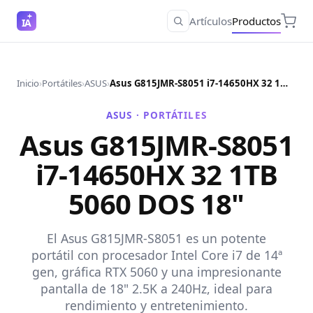
Artículos
Productos
IA
Inicio
›
Portátiles
›
ASUS
›
Asus G815JMR-S8051 i7-14650HX 32 1TB 5060 DOS 18"
ASUS ·
PORTÁTILES
Asus G815JMR-S8051
i7-14650HX 32 1TB
5060 DOS 18"
El Asus G815JMR-S8051 es un potente
portátil con procesador Intel Core i7 de 14ª
gen, gráfica RTX 5060 y una impresionante
pantalla de 18" 2.5K a 240Hz, ideal para
rendimiento y entretenimiento.