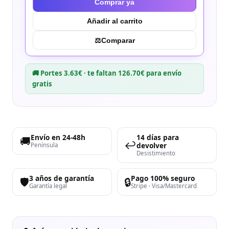
Comprar ya
Añadir al carrito
⚖︎
Comparar
🚚 Portes 3.63€ · te faltan 126.70€ para envío
gratis
Envío en 24-48h
14 días para
🚚
↩️
devolver
Península
Desistimiento
3 años de garantía
Pago 100% seguro
🛡️
🔒
Garantía legal
Stripe · Visa/Mastercard