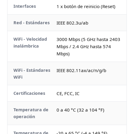
Interfaces
1 x botón de reinicio (Reset)
Red - Estándares
IEEE 802.3u/ab
WiFi - Velocidad
3000 Mbps (5 GHz hasta 2403
inalámbrica
Mbps / 2.4 GHz hasta 574
Mbps)
WiFi - Estándares
IEEE 802.11ax/ac/n/g/b
WiFi
Certificaciones
CE, FCC, IC
Temperatura de
0 a 40 °C (32 a 104 °F)
operación
Temperatura de
-20 a 65 °C (-4 a 149 °F)