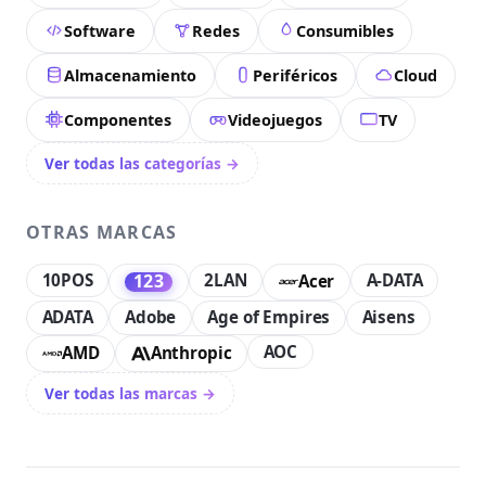
Software
Redes
Consumibles
Almacenamiento
Periféricos
Cloud
Componentes
Videojuegos
TV
Ver todas las categorías →
OTRAS MARCAS
10POS
2LAN
A-DATA
123
Acer
ADATA
Adobe
Age of Empires
Aisens
AOC
AMD
Anthropic
Ver todas las marcas →