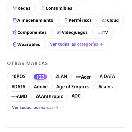
Redes
Consumibles
Almacenamiento
Periféricos
Cloud
Componentes
Videojuegos
TV
Ver todas las categorías →
Wearables
OTRAS MARCAS
10POS
2LAN
A-DATA
123
Acer
ADATA
Adobe
Age of Empires
Aisens
AOC
AMD
Anthropic
Ver todas las marcas →