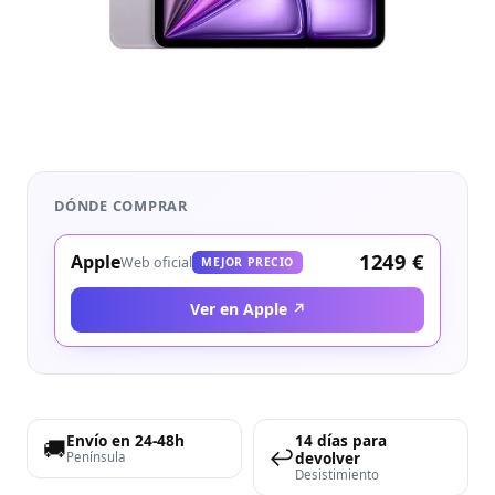
DÓNDE COMPRAR
1249 €
Apple
Web oficial
MEJOR PRECIO
Ver en Apple ↗
Envío en 24-48h
14 días para
🚚
↩️
devolver
Península
Desistimiento