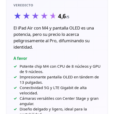
VEREDICTO
★★★★★
★★★★★
4,6
/5
El iPad Air con M4 y pantalla OLED es una
potencia, pero su precio lo acerca
peligrosamente al Pro, difuminando su
identidad.
A favor
Potente chip M4 con CPU de 8 núcleos y GPU
de 9 núcleos.
Impresionante pantalla OLED en tándem de
13 pulgadas.
Conectividad 5G y LTE Gigabit de alta
velocidad.
Cámaras versátiles con Center Stage y gran
angular.
Diseño delgado y ligero, ideal para la