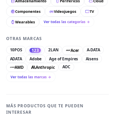
Almacenamiento
Periféricos
Cloud
Componentes
Videojuegos
TV
Ver todas las categorías →
Wearables
OTRAS MARCAS
10POS
2LAN
A-DATA
123
Acer
ADATA
Adobe
Age of Empires
Aisens
AOC
AMD
Anthropic
Ver todas las marcas →
MÁS PRODUCTOS QUE TE PUEDEN
INTERESAR