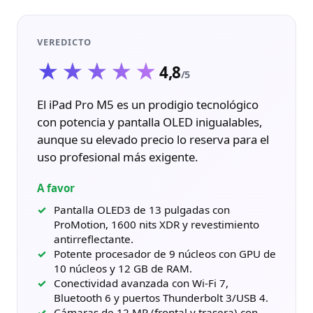
VEREDICTO
★★★★★
★★★★★
4,8
/5
El iPad Pro M5 es un prodigio tecnológico
con potencia y pantalla OLED inigualables,
aunque su elevado precio lo reserva para el
uso profesional más exigente.
A favor
Pantalla OLED3 de 13 pulgadas con
ProMotion, 1600 nits XDR y revestimiento
antirreflectante.
Potente procesador de 9 núcleos con GPU de
10 núcleos y 12 GB de RAM.
Conectividad avanzada con Wi-Fi 7,
Bluetooth 6 y puertos Thunderbolt 3/USB 4.
Cámaras de 12 MP (frontal y trasera) con