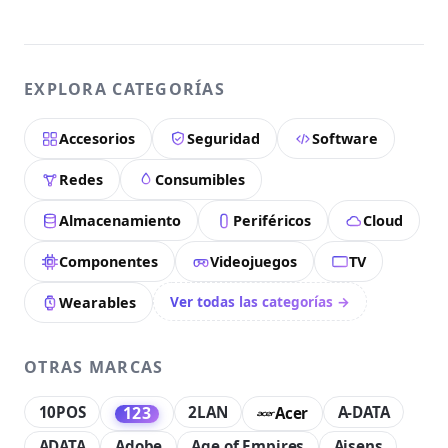
EXPLORA CATEGORÍAS
Accesorios
Seguridad
Software
Redes
Consumibles
Almacenamiento
Periféricos
Cloud
Componentes
Videojuegos
TV
Ver todas las categorías →
Wearables
OTRAS MARCAS
10POS
2LAN
A-DATA
123
Acer
ADATA
Adobe
Age of Empires
Aisens