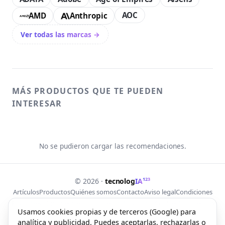
AOC
AMD
Anthropic
Ver todas las marcas →
MÁS PRODUCTOS QUE TE PUEDEN
INTERESAR
No se pudieron cargar las recomendaciones.
123
© 2026 ·
tecnolog
IA
Artículos
Productos
Quiénes somos
Contacto
Aviso legal
Condiciones
Envíos
Devoluciones
Gestionar pedido
Privacidad
Cookies
RSS
Sitemap
Usamos cookies propias y de terceros (Google) para
analítica y publicidad. Puedes aceptarlas, rechazarlas o
Web creada con Free Lab Tools