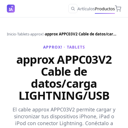
Artículos
Productos
IA
Inicio
›
Tablets
›
approx!
›
approx APPC03V2 Cable de datos/carga LIGHTNING/USB
APPROX! ·
TABLETS
approx APPC03V2
Cable de
datos/carga
LIGHTNING/USB
El cable approx APPC03V2 permite cargar y
sincronizar tus dispositivos iPhone, iPad o
iPod con conector Lightning. Conéctalo a