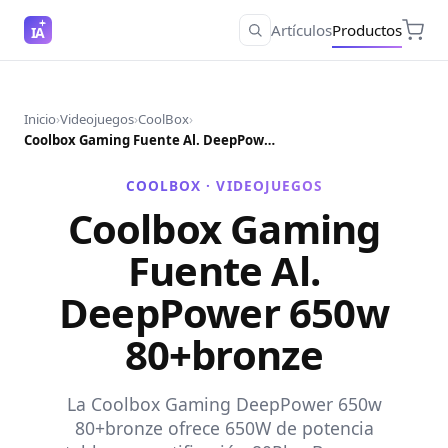
Artículos
Productos
IA
Inicio
›
Videojuegos
›
CoolBox
›
Coolbox Gaming Fuente Al. DeepPower 650w 80+bronze
COOLBOX ·
VIDEOJUEGOS
Coolbox Gaming
Fuente Al.
DeepPower 650w
80+bronze
La Coolbox Gaming DeepPower 650w
80+bronze ofrece 650W de potencia