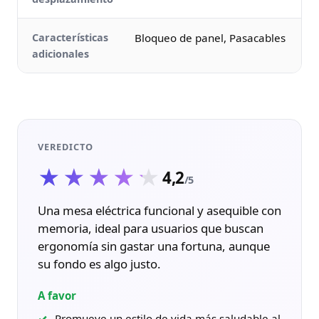
Características
Bloqueo de panel, Pasacables
adicionales
VEREDICTO
★★★★★
★★★★★
4,2
/5
Una mesa eléctrica funcional y asequible con
memoria, ideal para usuarios que buscan
ergonomía sin gastar una fortuna, aunque
su fondo es algo justo.
A favor
Promueve un estilo de vida más saludable al