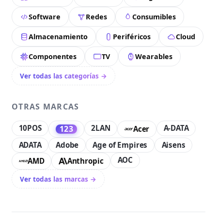
Software
Redes
Consumibles
Almacenamiento
Periféricos
Cloud
Componentes
TV
Wearables
Ver todas las categorías →
OTRAS MARCAS
10POS
2LAN
A-DATA
123
Acer
ADATA
Adobe
Age of Empires
Aisens
AOC
AMD
Anthropic
Ver todas las marcas →