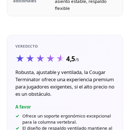
adicionales
asiento estable, respaldo
flexible
VEREDICTO
★★★★★
★★★★★
4,5
/5
Robusta, ajustable y ventilada, la Cougar
Terminator ofrece una experiencia premium
para jugadores exigentes, si el alto precio no
es un obstáculo.
A favor
Ofrece un soporte ergonómico excepcional
para la columna vertebral.
El diseño de respaldo ventilado mantiene al