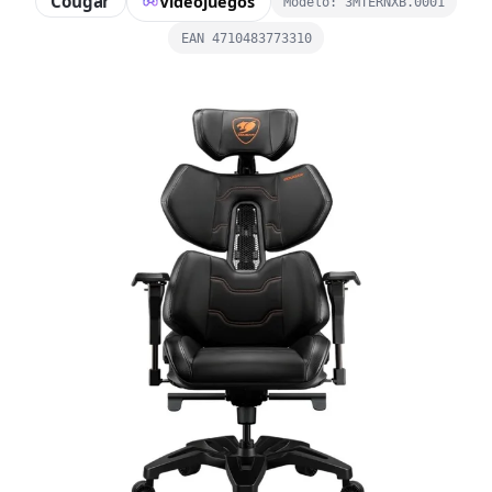
Cougar
Videojuegos
Modelo: 3MTERNXB.0001
EAN 4710483773310