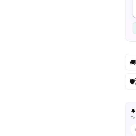
🚚
🛡️
🔔
Te 