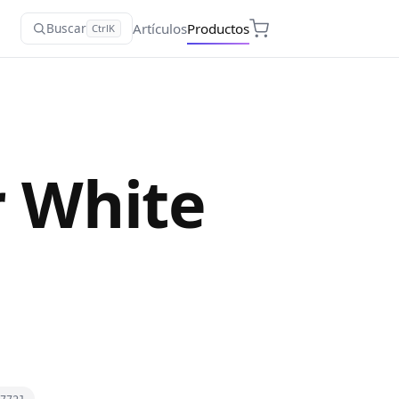
Artículos
Productos
Buscar
Ctrl
K
r White
s