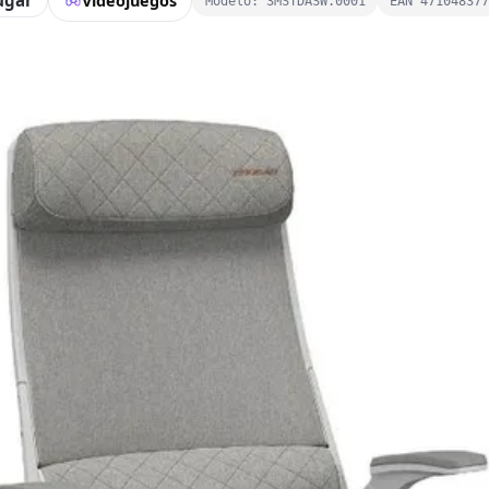
ugar
Videojuegos
Modelo: 3MSTDASW.0001
EAN 471048377