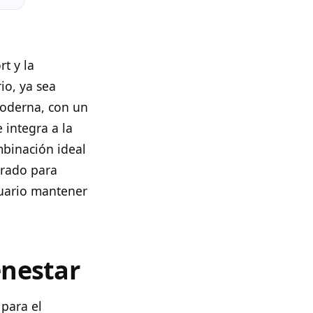
t y la
io, ya sea
moderna, con un
 integra a la
binación ideal
erado para
suario mantener
enestar
 para el