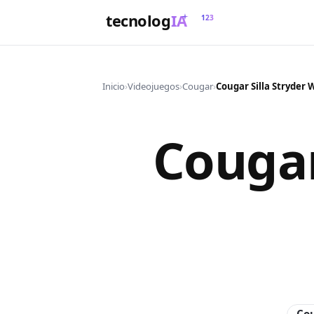
tecnolog
IA
123
Inicio
›
Videojuegos
›
Cougar
›
Cougar Silla Stryder 
Cougar