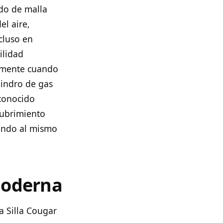
ldo de malla
el aire,
cluso en
ilidad
damente cuando
lindro de gas
econocido
cubrimiento
iendo al mismo
Moderna
a Silla Cougar