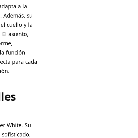
dapta a la
e. Además, su
l cuello y la
 El asiento,
orme,
la función
fecta para cada
ión.
les
der White. Su
 sofisticado,