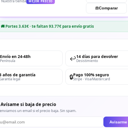
Nuestra tienda
MEJOR PRECIO
⚖︎
Comparar
🚚 Portes 3.63€ · te faltan 93.77€ para envío gratis
Envío en 24-48h
14 días para devolver
↩️
Península
Desistimiento
3 años de garantía
Pago 100% seguro
🔒
Garantía legal
Stripe · Visa/Mastercard
 Avísame si baja de precio
enviamos un email si el precio baja. Sin spam.
Avisarme