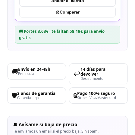
Añadir al carrito
⚖︎
Comparar
🚚 Portes 3.63€ · te faltan 58.19€ para envío
gratis
Envío en 24-48h
14 días para
🚚
↩️
devolver
Península
Desistimiento
3 años de garantía
Pago 100% seguro
🛡️
🔒
Garantía legal
Stripe · Visa/Mastercard
🔔 Avísame si baja de precio
Te enviamos un email si el precio baja. Sin spam.