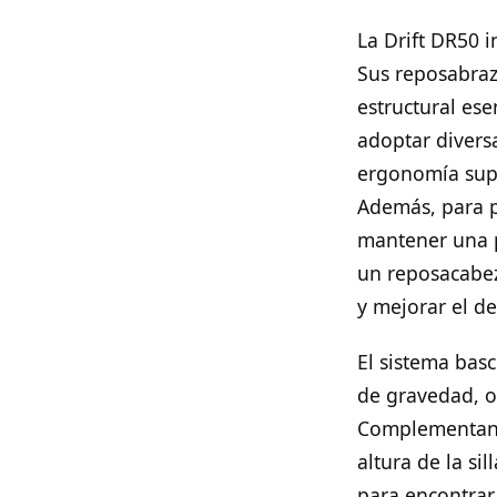
La Drift DR50 
Sus reposabraz
estructural es
adoptar diversa
ergonomía supe
Además, para p
mantener una po
un reposacabez
y mejorar el de
El sistema basc
de gravedad, o
Complementando
altura de la si
para encontrar 