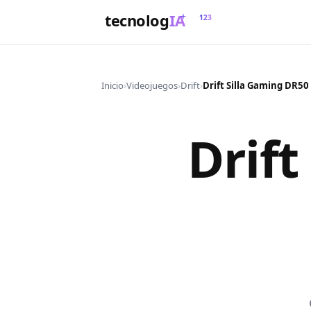
tecnolog
IA
123
Inicio
›
Videojuegos
›
Drift
›
Drift Silla Gaming DR50
Drift