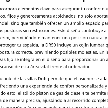
incorpora elementos clave para asegurar tu confort du
os, fijos y generosamente acolchados, no solo aporta
encial, sino que también ofrecen un amplio espacio p
s posturas sin restricciones. Este diseño contribuye a
rior, permitiéndote mantener una posición natural y 
roteger tu espalda, la DR50 incluye un cojín lumbar 
stura correcta, previniendo posibles molestias. En la
as fijo se integra en el diseño para proporcionar un 
scanso de esta área vital frente al ordenador.
ulante de las sillas Drift permite que el asiento se ada
freciendo una experiencia de confort personalizada y 
 esto, el sólido pistón de gas de clase 4 te permite 
lla de manera precisa, ajustándola al recorrido comple
la posición más conveniente para tu escritorio o esta