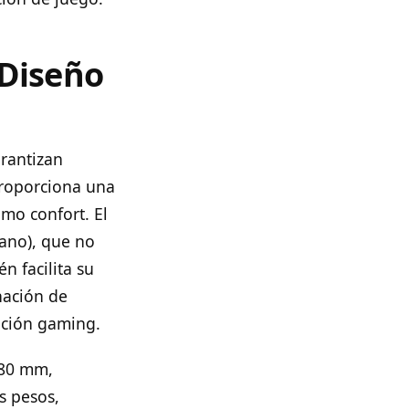
 Diseño
rantizan
 proporciona una
mo confort. El
tano), que no
n facilita su
nación de
ación gaming.
 80 mm,
s pesos,