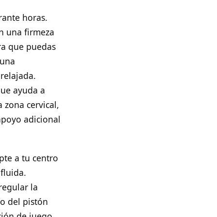
rante horas.
n una firmeza
ara que puedas
 una
relajada.
que ayuda a
 zona cervical,
apoyo adicional
pte a tu centro
fluida.
regular la
to del pistón
ción de juego.