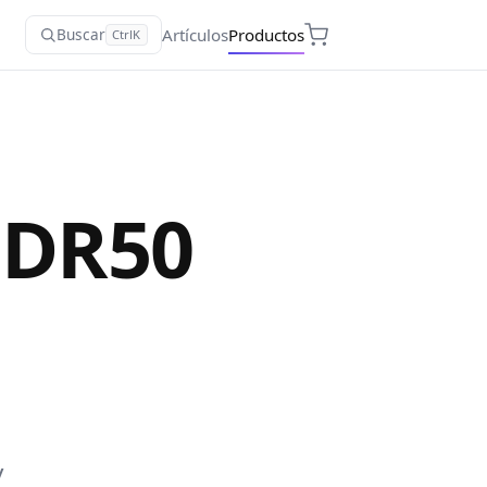
Artículos
Productos
Buscar
Ctrl
K
g DR50
y