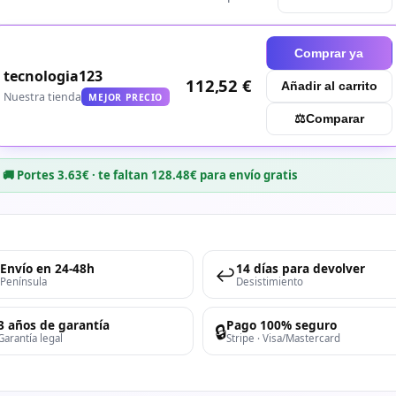
Comprar ya
tecnologia123
112,52 €
Añadir al carrito
Nuestra tienda
MEJOR PRECIO
⚖︎
Comparar
🚚 Portes 3.63€ · te faltan 128.48€ para envío gratis
Envío en 24-48h
14 días para devolver
↩️
Península
Desistimiento
3 años de garantía
Pago 100% seguro
🔒
Garantía legal
Stripe · Visa/Mastercard