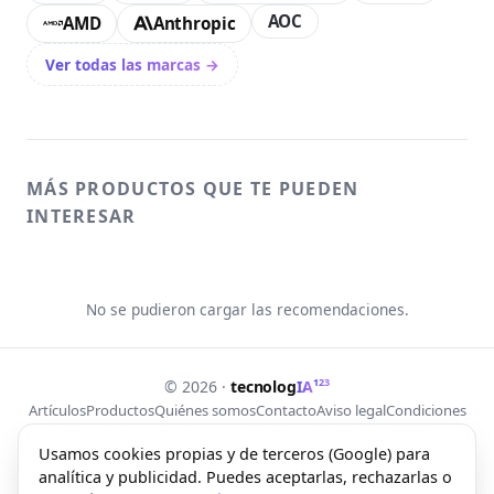
AOC
AMD
Anthropic
Ver todas las marcas →
MÁS PRODUCTOS QUE TE PUEDEN
INTERESAR
No se pudieron cargar las recomendaciones.
123
© 2026 ·
tecnolog
IA
Artículos
Productos
Quiénes somos
Contacto
Aviso legal
Condiciones
Envíos
Devoluciones
Gestionar pedido
Privacidad
Cookies
RSS
Sitemap
Usamos cookies propias y de terceros (Google) para
analítica y publicidad. Puedes aceptarlas, rechazarlas o
Web creada con Free Lab Tools