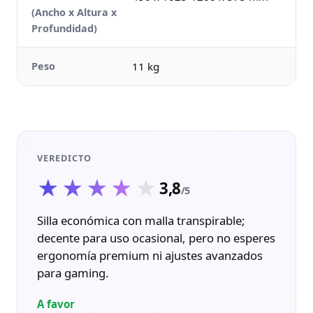
(Ancho x Altura x
Profundidad)
Peso
11 kg
VEREDICTO
★★★★★
★★★★★
3,8
/5
Silla económica con malla transpirable;
decente para uso ocasional, pero no esperes
ergonomía premium ni ajustes avanzados
para gaming.
A favor