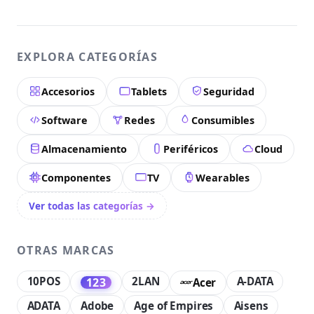
EXPLORA CATEGORÍAS
Accesorios
Tablets
Seguridad
Software
Redes
Consumibles
Almacenamiento
Periféricos
Cloud
Componentes
TV
Wearables
Ver todas las categorías →
OTRAS MARCAS
10POS
2LAN
A-DATA
123
Acer
ADATA
Adobe
Age of Empires
Aisens